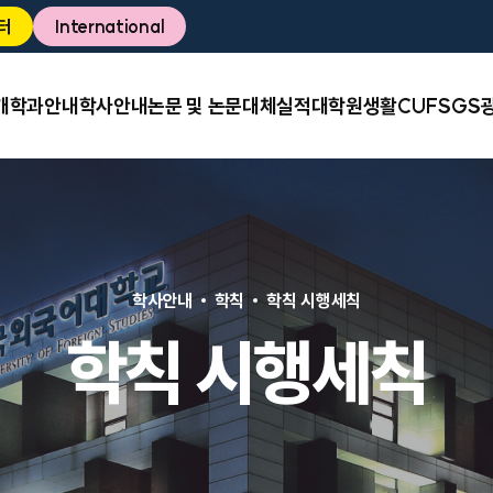
터
International
개
학과안내
학사안내
논문 및 논문대체실적
대학원생활
CUFSGS
학사안내
학칙
학칙 시행세칙
학칙 시행세칙