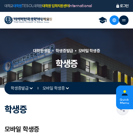
대학교
대학원
TESOL대학원
대학원 입학지원센터
International
로그인
대학원생활
학생증발급
모바일 학생증
학생증
학생증발급
모바일 학생증
Quick
Menu
학생증
s
모바일 학생증