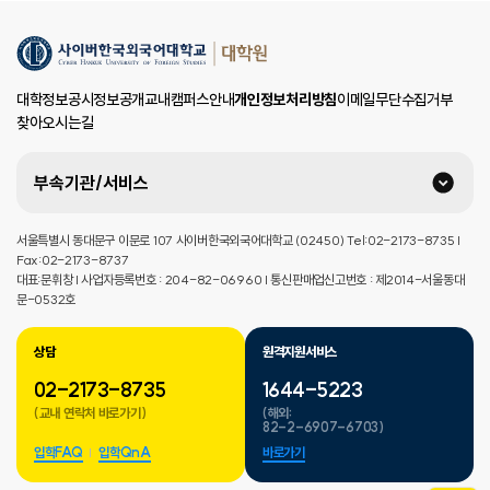
대학정보공시
정보공개
교내캠퍼스안내
개인정보처리방침
이메일무단수집거부
찾아오시는길
부속기관/서비스
서울특별시 동대문구 이문로 107 사이버한국외국어대학교 (02450) Tel:02-2173-8735 |
Fax:02-2173-8737
대표:문휘창 | 사업자등록번호 : 204-82-06960 | 통신판매업신고번호 : 제2014-서울동대
문-0532호
상담
원격지원서비스
02-2173-8735
1644-5223
(교내 연락처 바로가기)
(해외:
82-2-6907-6703)
입학FAQ
입학QnA
바로가기