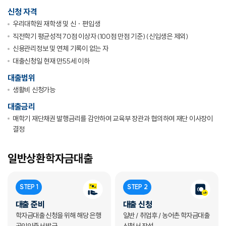
신청 자격
우리대학원 재학생 및 신ㆍ편입생
직전학기 평균성적 70점 이상자 (100점 만점 기준) (신입생은 제외)
신용관리정보 및 연체 기록이 없는 자
대출신청일 현재 만55세 이하
대출범위
생활비 신청가능
대출금리
매학기 재단채권 발행금리를 감안하여 교육부 장관과 협의하여 재단 이사장이
결정
일반상환학자금대출
STEP 1
STEP 2
대출 준비
대출 신청
학자금대출 신청을 위해 해당 은행
일반 / 취업후 / 농어촌 학자금대출
공인인증서 발급
신청서 작성