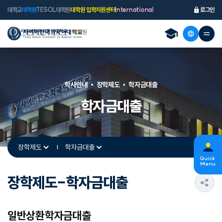
대학교
대학원
TESOL대학원
대학원 입학지원센터
International
로그인
학사안내
장학제도
학자금대출
학자금대출
장학제도
학자금대출
Quick
Menu
장학제도-학자금대출
s
일반상환학자금대출