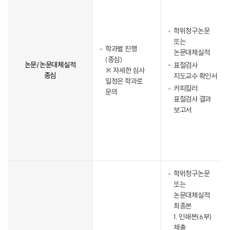
학위청구논문
또는
학과별 진행
논문대체실적
(종심)
논문/논문대체실적
표절검사
※ 자세한 심사
종심
지도교수 확인서
일정은 학과로
카피킬러
문의
표절검사 결과
보고서
학위청구논문
또는
논문대체실적
최종본
1. 인쇄본(6부)
제출