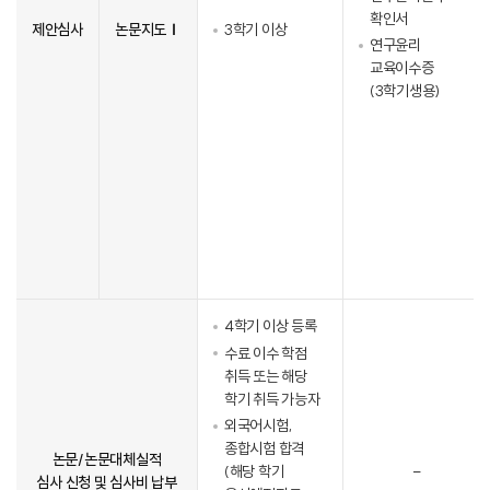
확인서
제안심사
논문지도Ⅰ
3학기 이상
연구윤리
교육이수증
(3학기생용)
4학기 이상 등록
수료 이수 학점
취득 또는 해당
학기 취득 가능자
외국어시험,
종합시험 합격
논문/논문대체실적
(해당 학기
-
심사 신청 및 심사비 납부