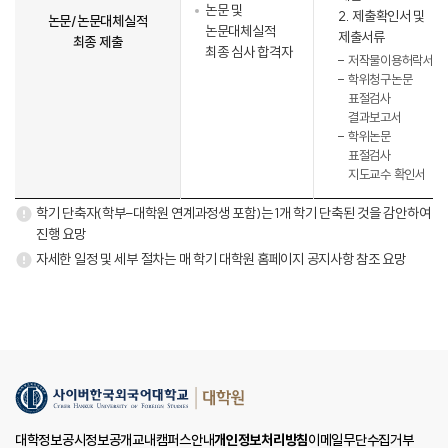
논문 및
2. 제출확인서 및
논문/논문대체실적
논문대체실적
제출서류
최종 제출
최종 심사 합격자
저작물이용허락서
학위청구논문
표절검사
결과보고서
학위논문
표절검사
지도교수 확인서
학기 단축자(학부-대학원 연계과정생 포함)는 1개 학기 단축된 것을 감안하여
진행 요망
자세한 일정 및 세부 절차는 매 학기 대학원 홈페이지 공지사항 참조 요망
대학정보공시
정보공개
교내캠퍼스안내
개인정보처리방침
이메일무단수집거부