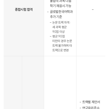
불합격 과목 다음
학기 재응시 가능
종합시험 합격
-
글로벌한국어학과
추가 기준
논문 트랙 자격 :
세 과목 평균
90점 이상
평균 90점
미만의 경우 논문
트랙 불가하며 타
트랙으로 변경
트랙별 제안서
연구윤리준수