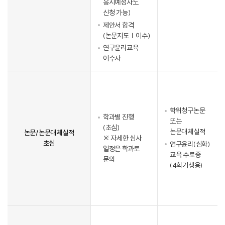
응시예정자도
신청 가능)
제안서 합격
(논문지도Ⅰ이수)
연구윤리교육
이수자
학위청구논문
학과별 진행
또는
(초심)
논문대체실적
논문/논문대체실적
※ 자세한 심사
초심
연구윤리(심화)
일정은 학과로
교육 수료증
문의
(4학기생용)