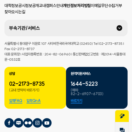
대학정보공시
정보공개
교내캠퍼스안내
개인정보처리방침
이메일무단수집거부
찾아오시는길
부속기관/서비스
서울특별시 동대문구 이문로 107 사이버한국외국어대학교 (02450) Tel:02-2173-8735 |
Fax:02-2173-8737
대표:문휘창 | 사업자등록번호 : 204-82-06960 | 통신판매업신고번호 : 제2014-서울동대
문-0532호
상담
원격지원서비스
02-2173-8735
1644-5223
(교내 연락처 바로가기)
(해외:
82-2-6907-6703)
입학FAQ
입학QnA
바로가기