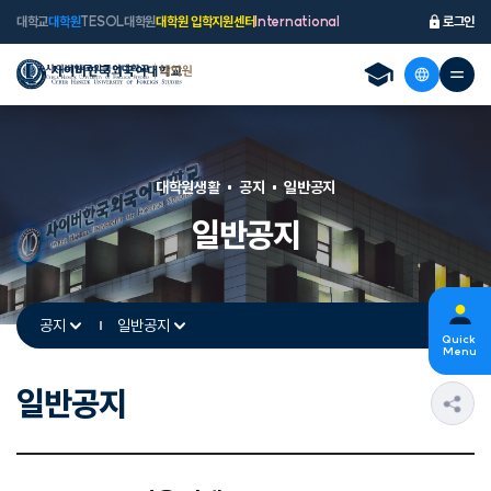
대학교
대학원
TESOL대학원
대학원 입학지원센터
International
로그인
대학원생활
공지
일반공지
일반공지
공지
일반공지
Quick
Menu
일반공지
s