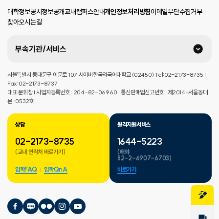
대학정보공시
정보공개
교내캠퍼스안내
개인정보처리방침
이메일무단수집거부
찾아오시는길
부속기관/서비스
서울특별시 동대문구 이문로 107 사이버한국외국어대학교 (02450) Tel:02-2173-8735 |
Fax:02-2173-8737
대표:문휘창 | 사업자등록번호 : 204-82-06960 | 통신판매업신고번호 : 제2014-서울동대
문-0532호
상담
원격지원서비스
02-2173-8735
1644-5223
(교내 연락처 바로가기)
(해외:
82-2-6907-6703)
입학FAQ
입학QnA
바로가기