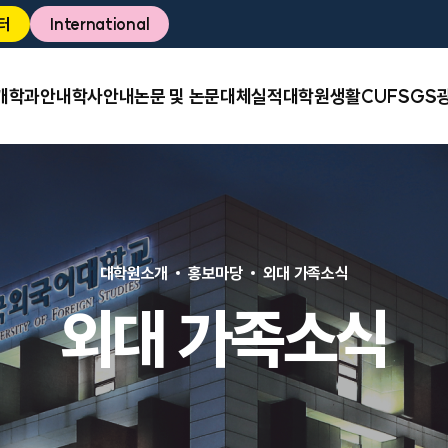
터
International
개
학과안내
학사안내
논문 및 논문대체실적
대학원생활
CUFSGS
대학원소개
홍보마당
외대 가족소식
외대 가족소식