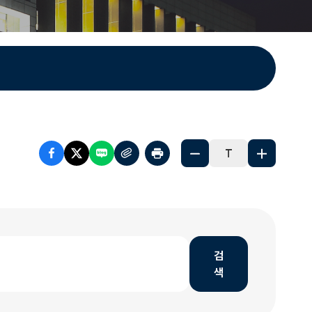
T
검
색