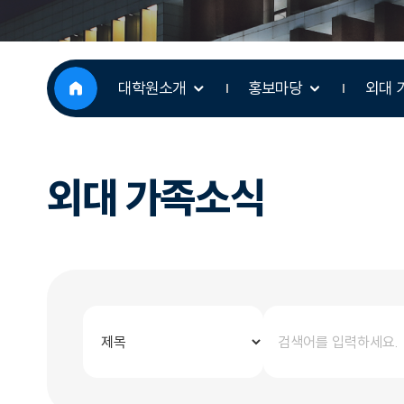
대학원소개
홍보마당
외대 
외대 가족소식