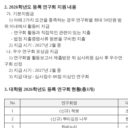
2. 2026
학년도 등록 연구회 지원 내용
가
.
기본지원금
1)
아래
2
가지 요건을 충족하는 경우 연구회별 최대
50
만원 범
위 이내에서 활동비 지급
-
연구회 활동과 직접적인 관련이 있는 지출
-
법정 지출증명서류 원본을 구비한 지출
2)
지급 시기
: 2027
년
2
월 중
나
.
우수 연구회 포상금 지급
1)
연구회별 활동보고서 제출받은 뒤 심사위원 심사 후 우수연
구회 선정
2)
지급 시기
: 2027
년
2
월 중
3)
지급 대상
:
심사점수
80
점 이상인 연구회
3.
대학원
2026
학년도 등록 연구회
현황
(
총
3
개
)
No
연구회명
1
(
신규
)
책봇
2
(
신규
)
뿌리깊은 나무
3
한세누리