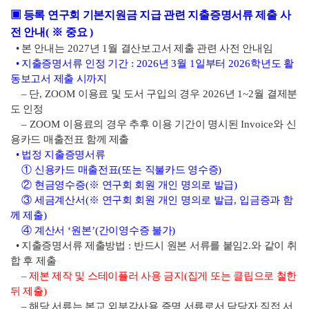
▣
등록 연구회 기본지원금 지급 관련 지출증명서류 제출 사
전 안내
(
※
중요
)
•
본 안내는
2027
년
1
월 결산보고서 제출 관련 사전 안내임
•
지출증명서류 인정 기간
: 2026
년
3
월
1
일부터
2026
학년도 활
동보고서 제출 시까지
–
단
, ZOOM
이용료 및 도서 구입의 경우
2026
년
1~2
월 결제분
도 인정
–
ZOOM
이용료의 경우 추후 이용 기간이 명시된
Invoice
와 신
용카드 매출전표 함께
제출
•
법정 지출증명서류
①
신용카드 매출전표
(
또는 직불카드 영수증
)
②
현금영수증
(
※
연구회 회원 개인 명의로 발급
)
③
세금계산서
(
※
연구회 회원 개인 명의로 발급
,
입금증과 함
께 제출
)
④
계산서
‘
원본
’(
간이영수증 불가
)
•
지출증명서류 제출방법
:
반드시 원본 서류를 붙임
2.
와 같이 취
합 후 제출
–
제본 제작 및 스테이플러 사용 금지
(
집게 또는 클립으로 철한
뒤 제출
)
–
해당 서류는 본교 외부감사용 증명 서류로서 담당자 직접 서