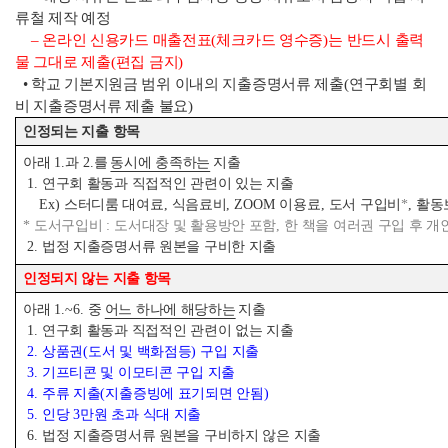
류철 제작 예정
–
온라인 신용카드 매출전표
(
체크카드 영수증
)
는 반드시 출력
물 그대로 제출
(
편집 금지
)
•
학교 기본지원금 범위 이내의 지출증명서류 제출
(
연구회별 회
비 지출증명서류 제출 불요
)
인정되는 지출 항목
아래
1.
과
2.
를
동시에 충족하는
지출
1.
연구회 활동과 직접적인 관련이 있는 지출
Ex)
스터디룸 대여료
,
식음료비
, ZOOM
이용료
,
도서 구입비
*
,
활동
*
도서구입비
:
도서대장 및 활용방안 포함
,
한 책을 여러권 구입 후 개
2.
법정 지출증명서류 원본을 구비한 지출
인정되지 않는 지출 항목
아래
1.~6.
중
어느 하나에 해당하는
지출
1.
연구회 활동과 직접적인 관련이 없는 지출
2.
상품권
(
도서 및 백화점등
)
구입 지출
3.
기프티콘 및 이모티콘 구입 지출
4.
주류 지출
(
지출증빙에 표기되면 안됨
)
5.
인당
3
만원 초과 식대 지출
6.
법정 지출증명서류 원본을 구비하지 않은 지출