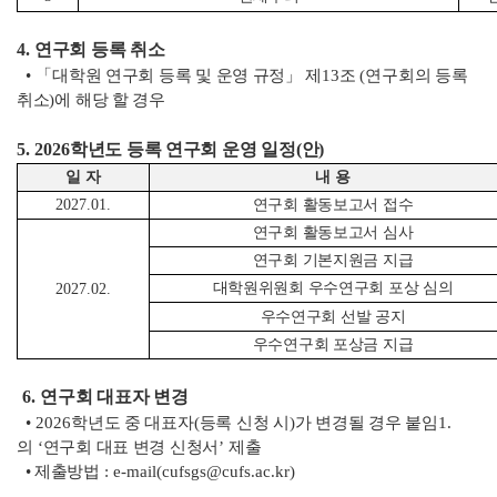
4.
연구회 등록 취소
• 「
대학원 연구회 등록 및 운영 규정
」
제
13
조
(
연구회의 등록
취소
)
에 해당 할 경우
5. 2026
학년도 등
록 연구회 운영 일정
(
안
)
일 자
내 용
2027.01.
연구회 활동보고서 접수
연구회 활동보고서 심사
연구회 기본지원금 지급
대학원위원회 우수연구회 포상 심의
2027.02.
우수연구회 선발 공지
우수연구회 포상금 지급
6.
연구회 대표자 변경
•
2026
학년도 중 대표자
(
등록 신청 시
)
가 변경될 경우 붙임
1.
의
‘
연구회 대표 변경 신청서
’
제출
•
제출방법
: e-mail(cufsgs@cufs.ac.kr)